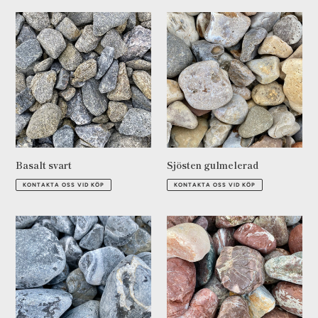
Basalt
Sjösten
svart
gulmelerad
Basalt svart
Sjösten gulmelerad
Ordinarie
Ordinarie
KONTAKTA OSS VID KÖP
KONTAKTA OSS VID KÖP
pris
pris
Black
River
Stone
Red