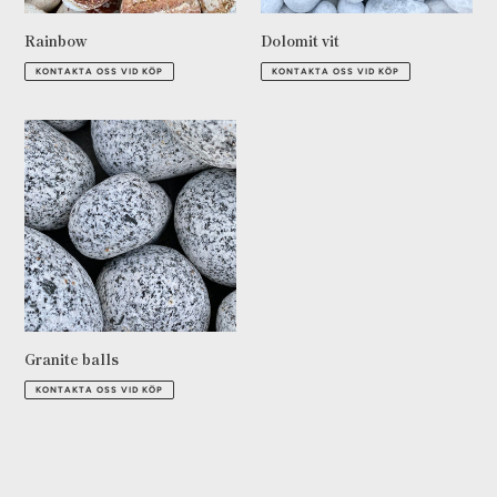
Rainbow
Dolomit vit
Ordinarie
Ordinarie
KONTAKTA OSS VID KÖP
KONTAKTA OSS VID KÖP
pris
pris
Granite
balls
Granite balls
Ordinarie
KONTAKTA OSS VID KÖP
pris