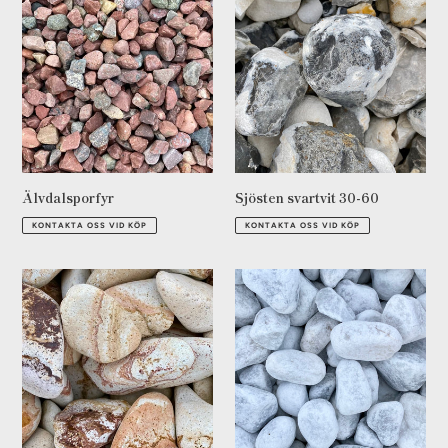
svartvit
30-
60
Älvdalsporfyr
Sjösten svartvit 30-60
Ordinarie
Ordinarie
KONTAKTA OSS VID KÖP
KONTAKTA OSS VID KÖP
pris
pris
Rainbow
Dolomit
vit