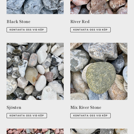
Black Stone
River Red
Ordinarie
Ordinarie
KONTAKTA OSS VID KÖP
KONTAKTA OSS VID KÖP
pris
pris
Sjösten
Mix
River
Stone
Sjösten
Mix River Stone
Ordinarie
Ordinarie
KONTAKTA OSS VID KÖP
KONTAKTA OSS VID KÖP
pris
pris
Älvdalsporfyr
Sjösten