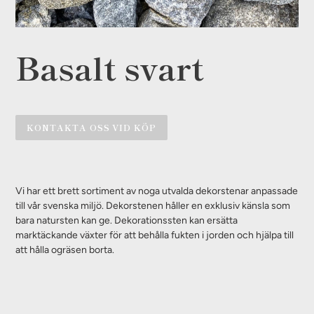
Basalt svart
KONTAKTA OSS VID KÖP
Lägger
till
Vi har ett brett sortiment av noga utvalda dekorstenar anpassade
produkten
till vår svenska miljö. Dekorstenen håller en exklusiv känsla som
i
bara natursten kan ge. Dekorationssten kan ersätta
din
marktäckande växter för att behålla fukten i jorden och hjälpa till
varukorg
att hålla ogräsen borta.