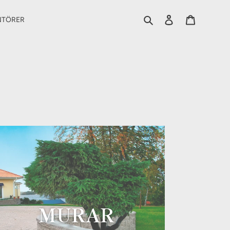
Sök
Logga in
Varukorg
NTÖRER
MURAR