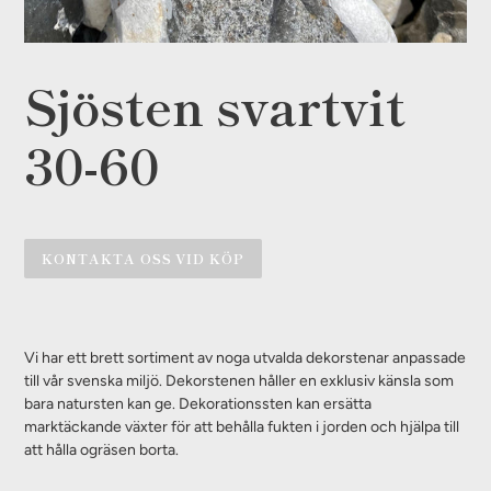
Sjösten svartvit
30-60
KONTAKTA OSS VID KÖP
Lägger
till
Vi har ett brett sortiment av noga utvalda dekorstenar anpassade
produkten
till vår svenska miljö. Dekorstenen håller en exklusiv känsla som
i
bara natursten kan ge. Dekorationssten kan ersätta
din
marktäckande växter för att behålla fukten i jorden och hjälpa till
varukorg
att hålla ogräsen borta.