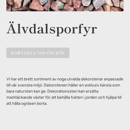
Älvdalsporfyr
KONTAKTA OSS VID KÖP
Lägger
till
Vi har ett brett sortiment av noga utvalda dekorstenar anpassade
produkten
till vår svenska miljö. Dekorstenen håller en exklusiv känsla som
i
bara natursten kan ge. Dekorationssten kan ersätta
din
marktäckande växter för att behålla fukten i jorden och hjälpa till
varukorg
att hålla ogräsen borta.