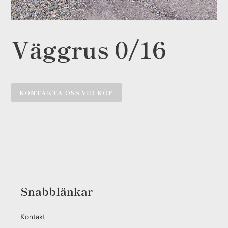
Väggrus 0/16
KONTAKTA OSS VID KÖP
Lägger
till
produkten
i
din
varukorg
Snabblänkar
Kontakt