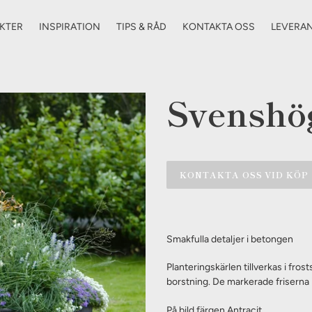
KTER
INSPIRATION
TIPS & RÅD
KONTAKTA OSS
LEVERA
Svenshö
KONTAKTA OSS VID KÖP
Lägger
till
Smakfulla detaljer i betongen
produkten
i
Planteringskärlen tillverkas i fro
din
borstning. De markerade friserna i
varukorg
På bild färgen Antracit.