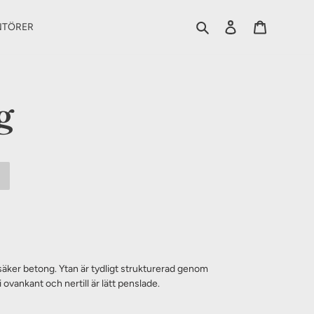
Sök
Logga in
Varukorg
NTÖRER
g
stsäker betong. Ytan är tydligt strukturerad genom
 ovankant och nertill är lätt penslade.