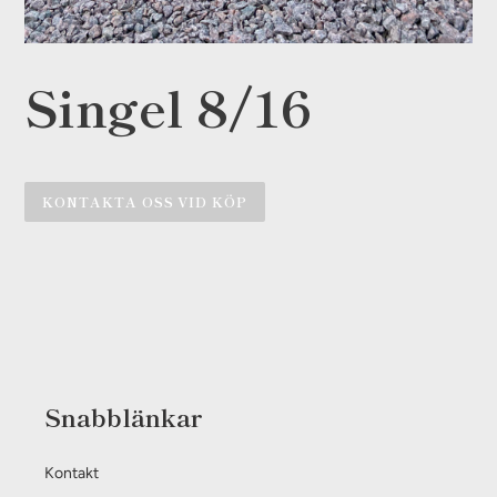
Singel 8/16
KONTAKTA OSS VID KÖP
Lägger
till
produkten
i
din
varukorg
Snabblänkar
Kontakt