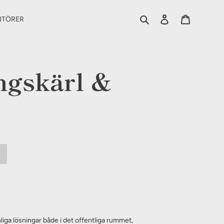
Sök
Logga in
Varukorg
NTÖRER
ngskärl &
liga lösningar både i det offentliga rummet,