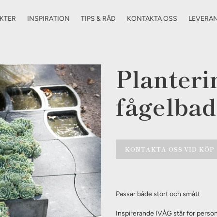
KTER
INSPIRATION
TIPS & RÅD
KONTAKTA OSS
LEVERA
Planteri
fågelbad
KONTAKTA OSS VID KÖP
Lägger
till
Passar både stort och smått
produkten
i
Inspirerande IVÅG står för person