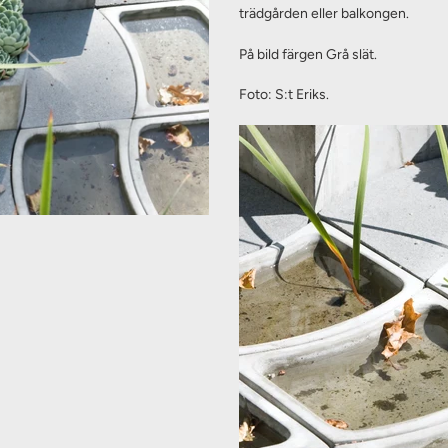
din
trädgården eller balkongen.
varukorg
På bild färgen Grå slät.
Foto: S:t Eriks.