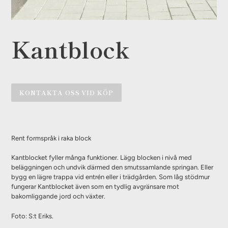
Kantblock
KONTAKTA OSS VID KÖP
Lägger
till
Rent formspråk i raka block
produkten
i
Kantblocket fyller många funktioner. Lägg blocken i nivå med
din
beläggningen och undvik därmed den smutssamlande springan. Eller
varukorg
bygg en lägre trappa vid entrén eller i trädgården. Som låg stödmur
fungerar Kantblocket även som en tydlig avgränsare mot
bakomliggande jord och växter.
Foto: S:t Eriks.