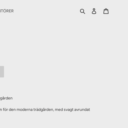
Sök
Logga in
Varukorg
NTÖRER
dgården
ign för den moderna trädgården, med svagt avrundat