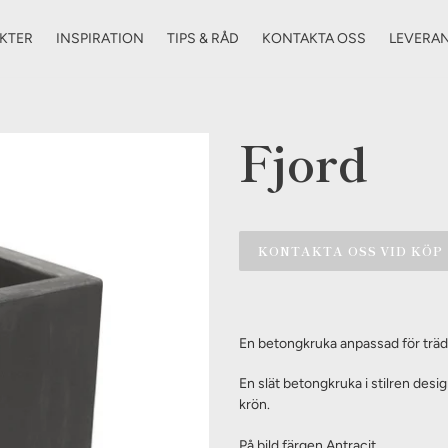
KTER
INSPIRATION
TIPS & RÅD
KONTAKTA OSS
LEVERA
Fjord
KONTAKTA OSS VID KÖP
Lägger
till
En betongkruka anpassad för trä
produkten
i
En slät betongkruka i stilren des
din
krön.
varukorg
På bild färgen Antracit.