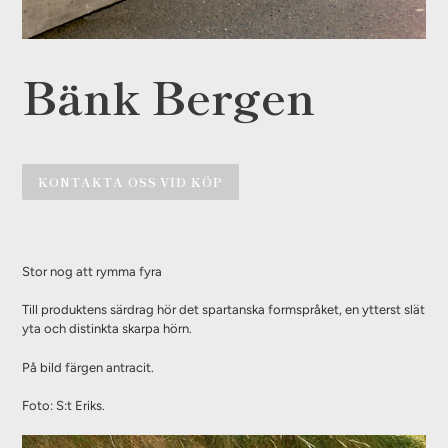
Bänk Bergen
KONTAKTA OSS VID KÖP
Lägger
till
Stor nog att rymma fyra
produkten
i
Till produktens särdrag hör det spartanska formspråket, en ytterst slät
din
yta och distinkta skarpa hörn.
varukorg
På bild färgen antracit.
Foto: S:t Eriks.